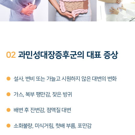
02
과민성대장증후군의 대표 증상
●
설사, 변비 또는 가늘고 시원하지 않은 대변의 변화
●
가스, 복부 팽만감, 잦은 방귀
●
배변 후 잔변감, 점액질 대변
●
소화불량, 미식거림, 헛배 부름, 포만감