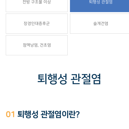
전방 구조물 이상
퇴행성 관절염
장경인대증후군
슬개건염
점액낭염, 건초염
퇴행성 관절염
01
퇴행성 관절염이란?