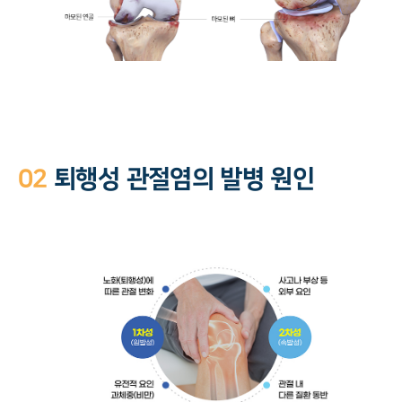
02
퇴행성 관절염의 발병 원인