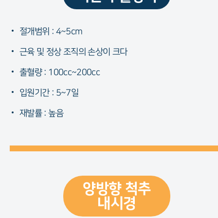
절개범위 : 4~5cm
근육 및 정상 조직의 손상이 크다
출혈량 : 100cc~200cc
입원기간 : 5~7일
재발률 : 높음
양방향 척추
내시경