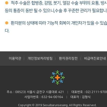
●
척추 수술은 합병증, 감염, 붓기, 열감 수술 부위의 요통, 방
등의 통증이 동반 될 수 있으니,수술 후 꾸준한 관리가 필요합니
●
환자분의 상태에 따라 기능적 회복이 개인차가 있을 수 있
다.
이용약관
개인정보처리방침
환자권리장전
비급여진료안내
|
|
|
주소 : 08523) 서울시 금천구 시흥대로 421
대표번호 : 02) 2111-970
|
사업자번호 : 632-94-00164
대표자 : 김형식
|
Copyright © 2019 Seoulbarunsesang. All Rights Reserved.