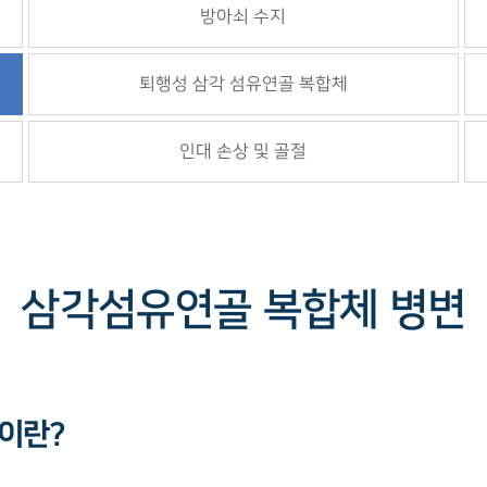
방아쇠 수지
퇴행성 삼각 섬유연골 복합체
인대 손상 및 골절
삼각섬유연골 복합체 병변
이란?