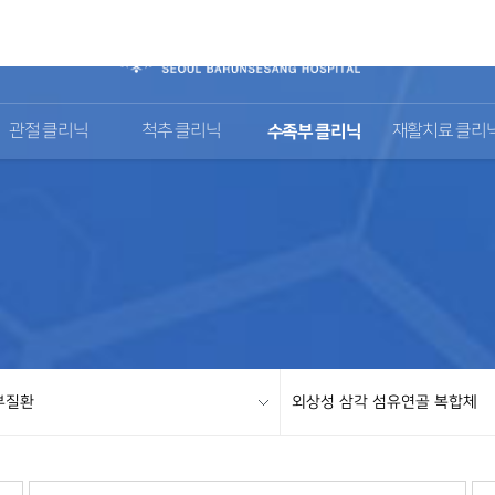
관절 클리닉
척추 클리닉
수족부 클리닉
재활치료 클리
부질환
외상성 삼각 섬유연골 복합체