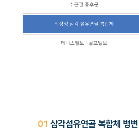
수근관 증후군
외상성 삼각 섬유연골 복합체
테니스엘보ㆍ골프엘보
01
삼각섬유연골 복합체 병변