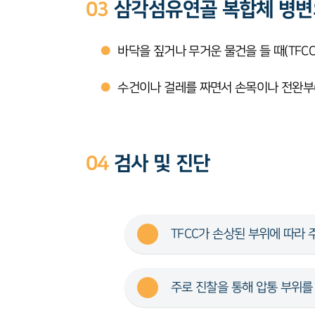
03
삼각섬유연골 복합체 병변
●
바닥을 짚거나 무거운 물건을 들 때(TFC
●
수건이나 걸레를 짜면서 손목이나 전완부(팔
04
검사 및 진단
TFCC가 손상된 부위에 따라
주로 진찰을 통해 압통 부위를