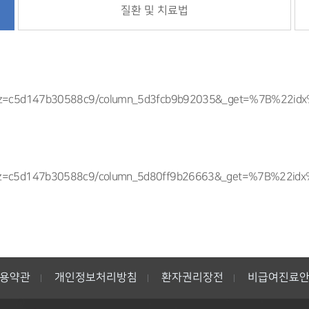
질환 및 치료법
mvwiz=c5d147b30588c9/column_5d3fcb9b92035&_get=%7B%
vwiz=c5d147b30588c9/column_5d80ff9b26663&_get=%7B%2
용약관
개인정보처리방침
환자권리장전
비급여진료
|
|
|