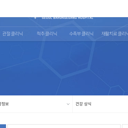
관절 클리닉
척추 클리닉
수족부 클리닉
재활치료 클리
강정보
건강 상식