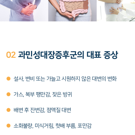
02
과민성대장증후군의 대표 증상
●
설사, 변비 또는 가늘고 시원하지 않은 대변의 변화
●
가스, 복부 팽만감, 잦은 방귀
●
배변 후 잔변감, 점액질 대변
●
소화불량, 미식거림, 헛배 부름, 포만감