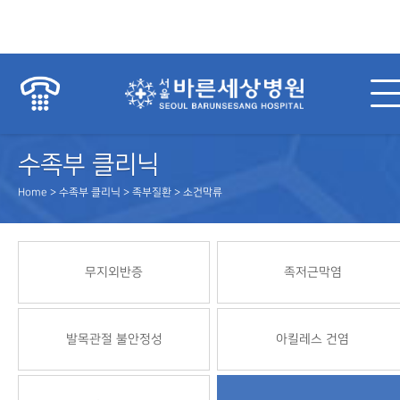
수족부 클리닉
Home > 수족부 클리닉 > 족부질환 > 소건막류
무지외반증
족저근막염
발목관절 불안정성
아킬레스 건염