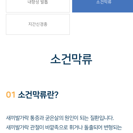
내향성 발톱
소건막류
지간신경종
소건막류
01
소건막류란?
새끼발가락 통증과 굳은살의 원인이 되는 질환입니다.
새끼발가락 관절이 바깥족으로 휘거나 돌출되어 변형되는