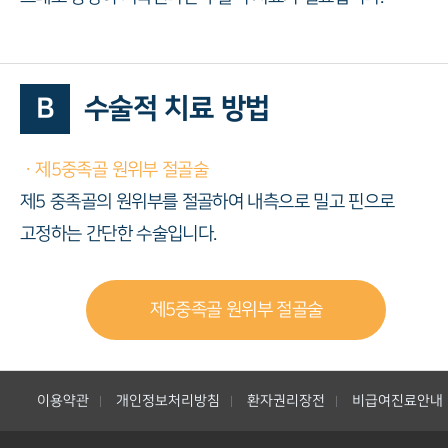
B
수술적 치료 방법
ㆍ제5중족골 원위부 절골술
제5 중족골의 원위부를 절골하여 내측으로 밀고 핀으로
고정하는 간단한 수술입니다.
제5중족골 원위부 절골술
이용약관
개인정보처리방침
환자권리장전
비급여진료안내
|
|
|