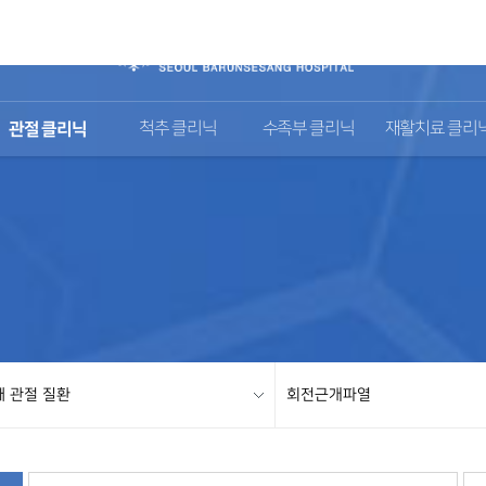
관절 클리닉
척추 클리닉
수족부 클리닉
재활치료 클리
깨 관절 질환
회전근개파열