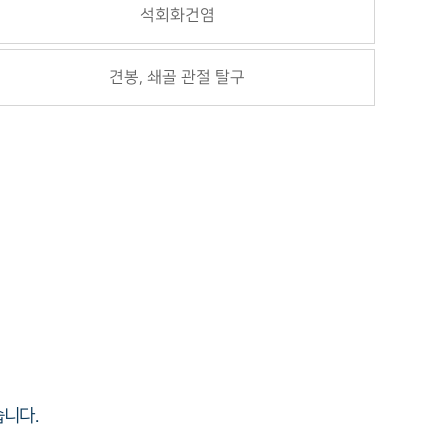
석회화건염
견봉, 쇄골 관절 탈구
니다.