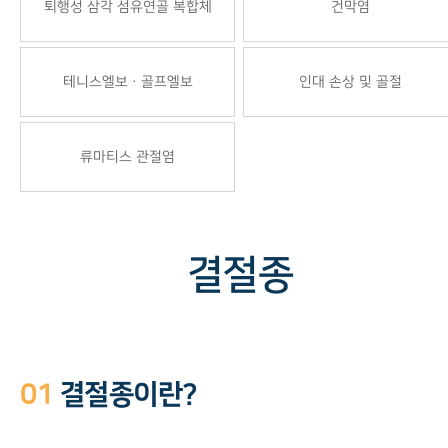
퇴행성 삼각 섬유연골 복합체
건막염
테니스엘보ㆍ골프엘보
인대 손상 및 골절
류마티스 관절염
결절종
01
결절종이란?