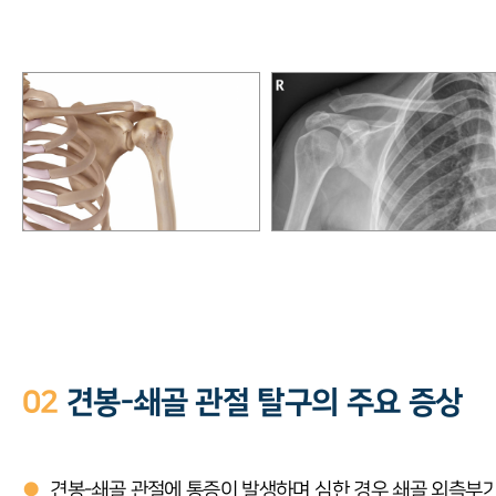
02
견봉-쇄골 관절 탈구의 주요 증상
●
견봉-쇄골 관절에 통증이 발생하며 심한 경우 쇄골 외측부가