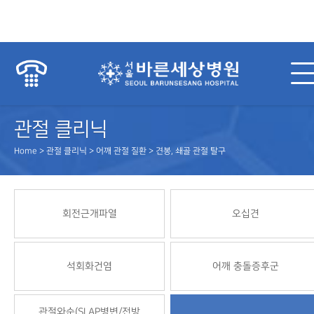
관절 클리닉
Home > 관절 클리닉 > 어깨 관절 질환 > 견봉, 쇄골 관절 탈구
회전근개파열
오십견
석회화건염
어깨 충돌증후군
관절와순(SLAP병변/전방