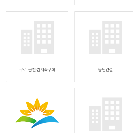
구로, 금천 쌈지족구회
농원건설