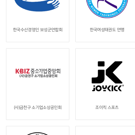
한국수산경영인 보성군연합회
한국여성태권도 연맹
(사)금천구 소기업소상공인회
조이킥 스포츠