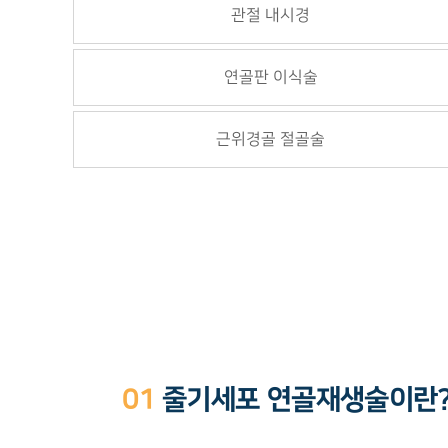
관절 내시경
연골판 이식술
근위경골 절골술
01
줄기세포 연골재생술이란