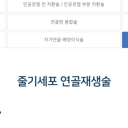
인공관절 전 치환술 / 인공관절 부분 치환술
연골판 봉합술
자가연골 배양이식술
줄기세포 연골재생술
?