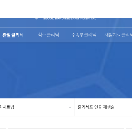
관절 클리닉
척추 클리닉
수족부 클리닉
재활치료 클리
릎 치료법
줄기세포 연골 재생술