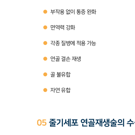
●
부작용 없이 통증 완화
●
면역력 강화
●
각종 질병에 적용 가능
●
연골 결손 재생
●
골 불유합
●
자연 유합
05
줄기세포 연골재생술의 수