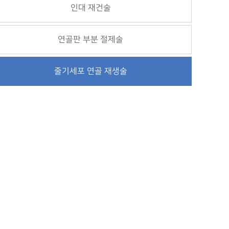
인대 재건술
연골판 부분 절제술
줄기세포 연골 재생술