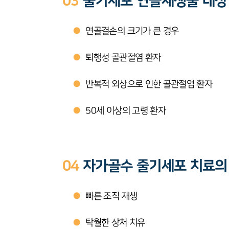
03
줄기세포 연골재생술 대상
●
연골결손의 크기가 큰 경우
●
퇴행성 골관절염 환자
●
반복적 외상으로 인한 골관절염 환자
●
50세 이상의 고령 환자
04
자가골수 줄기세포 치료의
●
빠른 조직 재생
●
탁월한 상처 치유